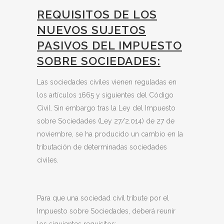
REQUISITOS DE LOS
NUEVOS SUJETOS
PASIVOS DEL IMPUESTO
SOBRE SOCIEDADES:
Las sociedades civiles vienen reguladas en
los artículos 1665 y siguientes del Código
Civil. Sin embargo tras la Ley del Impuesto
sobre Sociedades (Ley 27/2.014) de 27 de
noviembre, se ha producido un cambio en la
tributación de determinadas sociedades
civiles.
Para que una sociedad civil tribute por el
Impuesto sobre Sociedades, deberá reunir