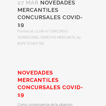
27 MAR
NOVEDADES
MERCANTILES
CONCURSALES COVID-
19
Posted at 14:16h
in
CONCURSO
ACREEDORES
,
DERECHO MERCANTIL
by
BUFETE MESTRE
NOVEDADES
MERCANTILES
CONCURSALES COVID-
19
Como consecuencia de la situación