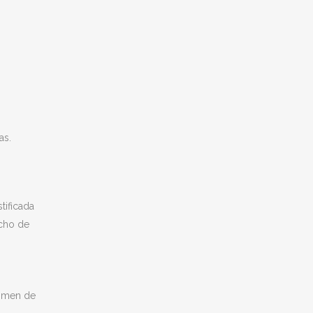
as.
tificada
echo de
gimen de