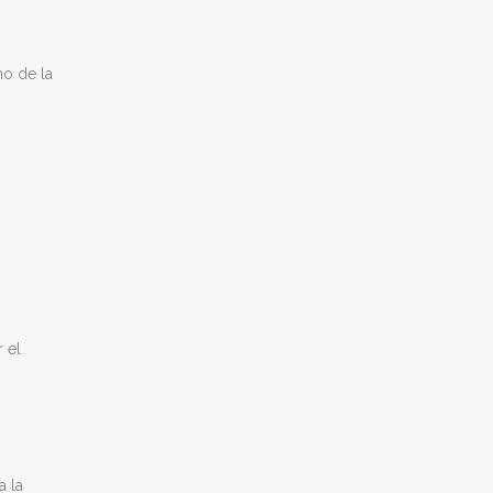
ho de la
 el
a la