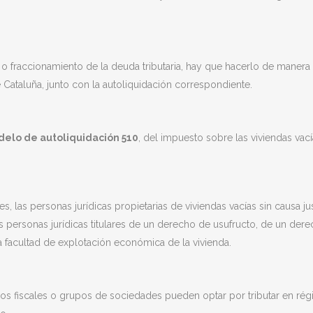
 o fraccionamiento de la deuda tributaria, hay que hacerlo de manera
 Cataluña, junto con la autoliquidación correspondiente.
elo de autoliquidación 510
, del impuesto sobre las viviendas vací
s, las personas jurídicas propietarias de viviendas vacías sin causa jus
 personas jurídicas titulares de un derecho de usufructo, de un der
a facultad de explotación económica de la vivienda.
upos fiscales o grupos de sociedades pueden optar por tributar en ré