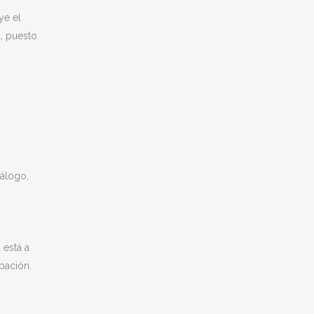
ye el
, puesto
nálogo,
 está a
pación.